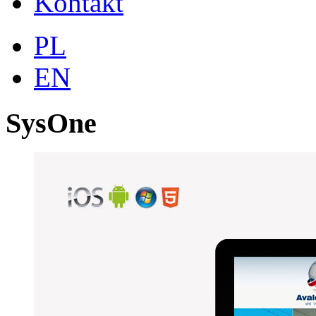
Kontakt
PL
EN
SysOne